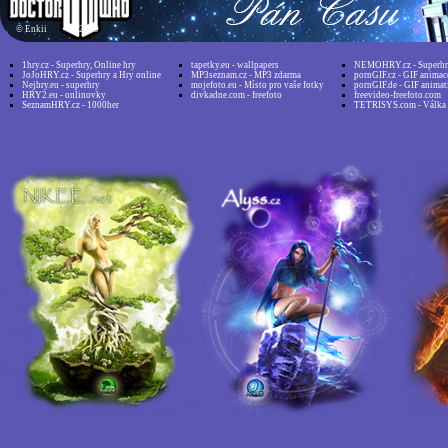
©
Enkii 2019
1hry.cz - Superhry, Online hry
tapetky.eu - wallpapers
NEMOHRY.cz - Superhry
JoJoHRY.cz - Superhry a Hry online
MP3seznam.cz - MP3 zdarma
pornGIF.cz - GIF animac
Nejhry.eu - superhry
mojefoto.eu - Místo pro vaše fotky
pornGIF.de - GIF animat
HRY2.eu - onlinovky
divkadne.com - freefoto
freevideo-freefoto.com
SeznamHRY.cz - 1000her
TETRISYS.com - Válka 