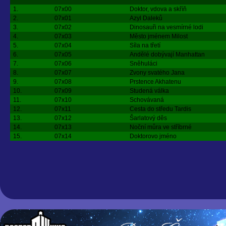
1.
07x00
Doktor, vdova a skříň
2.
07x01
Azyl Daleků
3.
07x02
Dinosauři na vesmírné lodi
4.
07x03
Město jménem Milost
5.
07x04
Síla na třetí
6.
07x05
Andělé dobývají Manhattan
7.
07x06
Sněhuláci
8.
07x07
Zvony svatého Jana
9.
07x08
Prstence Akhatenu
10.
07x09
Studená válka
11.
07x10
Schovávaná
12.
07x11
Cesta do středu Tardis
13.
07x12
Šarlatový děs
14.
07x13
Noční můra ve stříbrné
15.
07x14
Doktorovo jméno