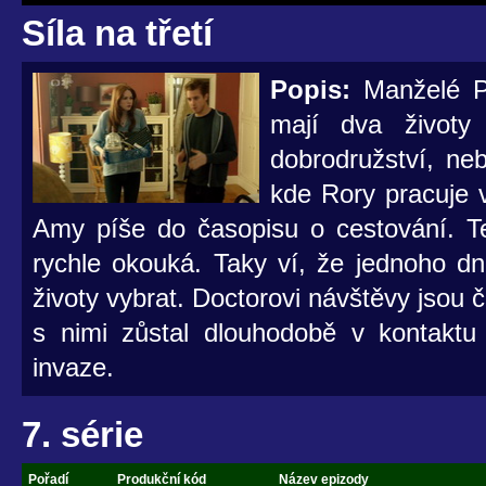
Síla na třetí
Popis:
Manželé Po
mají dva životy 
dobrodružství, ne
kde Rory pracuje 
Amy píše do časopisu o cestování. Te
rychle okouká. Taky ví, že jednoho d
životy vybrat. Doctorovi návštěvy jsou č
s nimi zůstal dlouhodobě v kontaktu
invaze.
7. série
Pořadí
Produkční kód
Název epizody