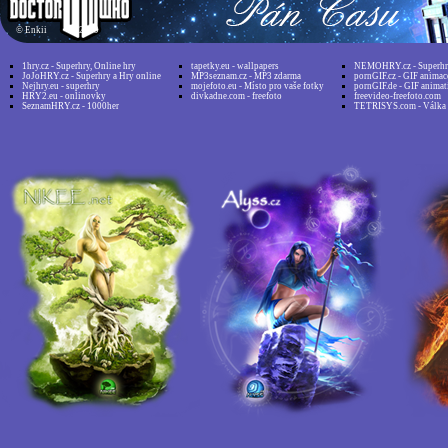
©
Enkii 2019
1hry.cz - Superhry, Online hry
tapetky.eu - wallpapers
NEMOHRY.cz - Superhry
JoJoHRY.cz - Superhry a Hry online
MP3seznam.cz - MP3 zdarma
pornGIF.cz - GIF animac
Nejhry.eu - superhry
mojefoto.eu - Místo pro vaše fotky
pornGIF.de - GIF animat
HRY2.eu - onlinovky
divkadne.com - freefoto
freevideo-freefoto.com
SeznamHRY.cz - 1000her
TETRISYS.com - Válka 