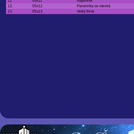
11.
05x11
Nájemník
12.
05x12
Pandorika se otevírá
13.
05x13
Velký třesk