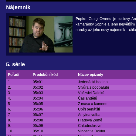
Nájemník
Popis:
Craig Owens je tuctový Ang
kamarádky Sophie a jeho největším p
naruby až jeho nový nájemník – chlápe
5. série
Pořadí
Produkční kód
Název epizody
1.
05x01
Jedenáctá hodina
2.
05x02
Stvůra z podpalubí
3.
05x03
Vítězství Daleků
4.
05x04
Čas andělů
5.
05x05
Z masa a kamene
6.
05x06
Upíři benátští
7.
05x07
Amyina volba
8.
05x08
Hladová Země
9.
05x09
Chladnokrevní
10.
05x10
Vincent a Doktor