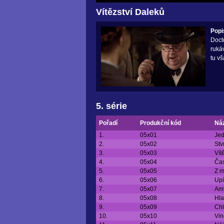
Vítězství Daleků
Popi
Doct
rukáv
tu v
5. série
Pořadí
Produkční kód
Ná
1.
05x01
Jed
2.
05x02
Stv
3.
05x03
Vít
4.
05x04
Čas
5.
05x05
Z 
6.
05x06
Upí
7.
05x07
Amy
8.
05x08
Hl
9.
05x09
Chl
10.
05x10
Vin