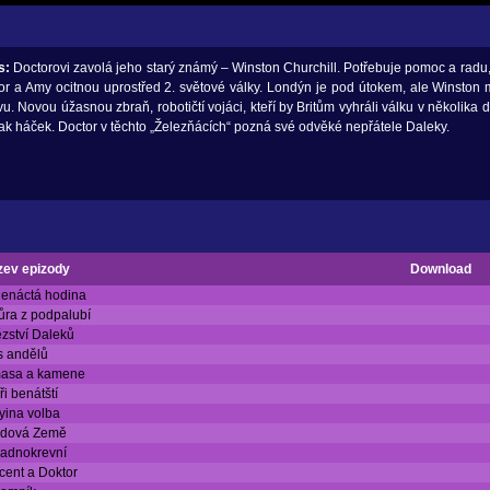
s:
Doctorovi zavolá jeho starý známý – Winston Churchill. Potřebuje pomoc a radu,
or a Amy ocitnou uprostřed 2. světové války. Londýn je pod útokem, ale Winston
u. Novou úžasnou zbraň, robotičtí vojáci, kteří by Britům vyhráli válku v několika 
šak háček. Doctor v těchto „Železňácích“ pozná své odvěké nepřátele Daleky.
zev epizody
Download
enáctá hodina
ůra z podpalubí
ězství Daleků
 andělů
masa a kamene
ři benátští
ina volba
adová Země
adnokrevní
cent a Doktor