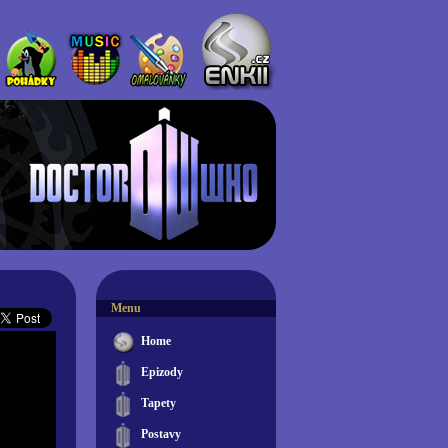
Menu
Home
Epizody
Tapety
Postavy