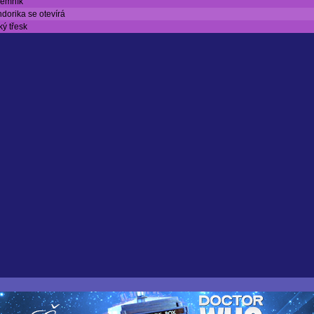
jemník
dorika se otevírá
ký třesk