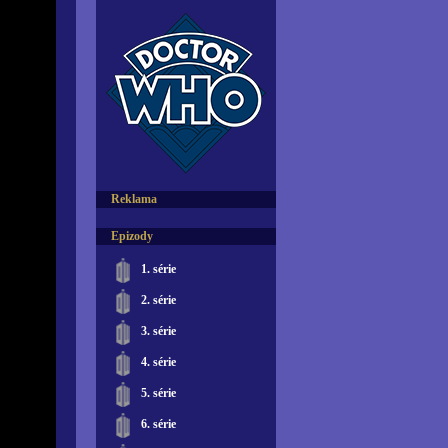
Reklama
Epizody
1. série
2. série
3. série
4. série
5. série
6. série