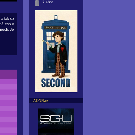
7. série
 a tak se
 má eso v
dnech. Je
AONN.cz