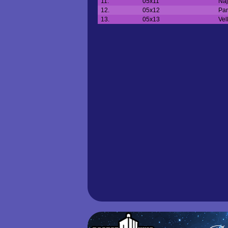
11.
05x11
Ná
12.
05x12
Pan
13.
05x13
Vel